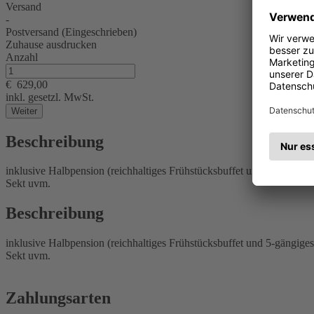
Versand
-
Postversand (Eingeschrieben)
Zuhause ausdrucken
Anzahl
€
629,00
inkl. gesetzl. MwSt.
Weiter
Beschreibung
inklusive Halbpension (reichhaltiges Frühstücksbuffet und 5-gängig
Sekt uvm.
Beschreibung
inklusive Halbpension (reichhaltiges Frühstücksbuffet und 5-gängig
Sekt uvm.
Zahlungsarten