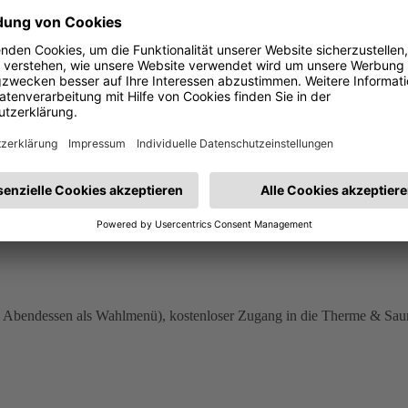
es Abendessen als Wahlmenü), kostenloser Zugang in die Therme & Sau
es Abendessen als Wahlmenü), kostenloser Zugang in die Therme & Sau