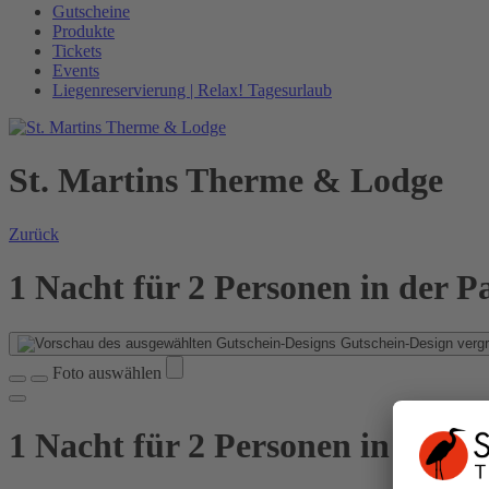
Gutscheine
Produkte
Tickets
Events
Liegenreservierung | Relax! Tagesurlaub
St. Martins Therme & Lodge
Zurück
1 Nacht für 2 Personen in der 
Gutschein-Design vergr
Foto auswählen
1 Nacht für 2 Personen in der 