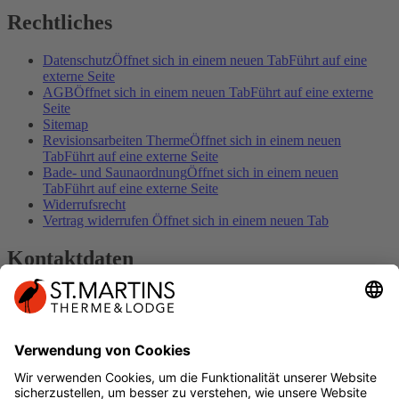
Rechtliches
Datenschutz
Öffnet sich in einem neuen Tab
Führt auf eine
externe Seite
AGB
Öffnet sich in einem neuen Tab
Führt auf eine externe
Seite
Sitemap
Revisionsarbeiten Therme
Öffnet sich in einem neuen
Tab
Führt auf eine externe Seite
Bade- und Saunaordnung
Öffnet sich in einem neuen
Tab
Führt auf eine externe Seite
Widerrufsrecht
Vertrag widerrufen
Öffnet sich in einem neuen Tab
Kontaktdaten
Kontakt
Impressum
DER SPUR FOLGEN
Geschenkkarte
Öffnet sich in einem neuen