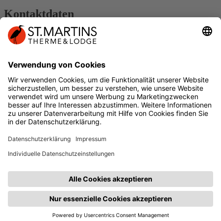
Kontaktdaten
Kontakt
Impressum
DER SPUR FOLGEN
Geschenkkarte
Öffnet sich in einem neuen
Tab
Führt auf eine externe Seite
Facebook
Öffnet sich in einem neuen Tab
Führt
auf eine externe Seite
Instagram
Öffnet sich in einem neuen Tab
Führt
auf eine externe Seite
YouTube
Öffnet sich in einem neuen Tab
Führt
auf eine externe Seite
VITALITY
CLUB-MITGLIED WERDEN
Öffnet sich in einem neuen
Tab
Führt auf eine externe Seite
© copyright 2026 - St. Martins Therme & Lodge
Technische Realisierung: TAC | The Assistant Company
Öffnet sich
in einem neuen Tab