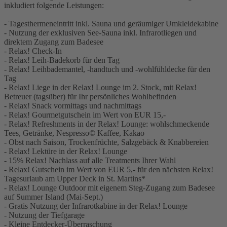
inkludiert folgende Leistungen:
- Tagesthermeneintritt inkl. Sauna und geräumiger Umkleidekabine
- Nutzung der exklusiven See-Sauna inkl. Infrarotliegen und
direktem Zugang zum Badesee
- Relax! Check-In
- Relax! Leih-Badekorb für den Tag
- Relax! Leihbademantel, -handtuch und -wohlfühldecke für den
Tag
- Relax! Liege in der Relax! Lounge im 2. Stock, mit Relax!
Betreuer (tagsüber) für Ihr persönliches Wohlbefinden
- Relax! Snack vormittags und nachmittags
- Relax! Gourmetgutschein im Wert von EUR 15,-
- Relax! Refreshments in der Relax! Lounge: wohlschmeckende
Tees, Getränke, Nespresso© Kaffee, Kakao
- Obst nach Saison, Trockenfrüchte, Salzgebäck & Knabbereien
- Relax! Lektüre in der Relax! Lounge
- 15% Relax! Nachlass auf alle Treatments Ihrer Wahl
- Relax! Gutschein im Wert von EUR 5,- für den nächsten Relax!
Tagesurlaub am Upper Deck in St. Martins*
- Relax! Lounge Outdoor mit eigenem Steg-Zugang zum Badesee
auf Summer Island (Mai-Sept.)
- Gratis Nutzung der Infrarotkabine in der Relax! Lounge
- Nutzung der Tiefgarage
- Kleine Entdecker-Überraschung