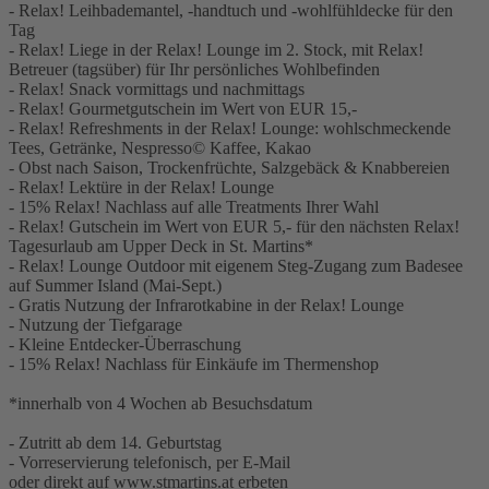
- Relax! Leihbademantel, -handtuch und -wohlfühldecke für den
Tag
- Relax! Liege in der Relax! Lounge im 2. Stock, mit Relax!
Betreuer (tagsüber) für Ihr persönliches Wohlbefinden
- Relax! Snack vormittags und nachmittags
- Relax! Gourmetgutschein im Wert von EUR 15,-
- Relax! Refreshments in der Relax! Lounge: wohlschmeckende
Tees, Getränke, Nespresso© Kaffee, Kakao
- Obst nach Saison, Trockenfrüchte, Salzgebäck & Knabbereien
- Relax! Lektüre in der Relax! Lounge
- 15% Relax! Nachlass auf alle Treatments Ihrer Wahl
- Relax! Gutschein im Wert von EUR 5,- für den nächsten Relax!
Tagesurlaub am Upper Deck in St. Martins*
- Relax! Lounge Outdoor mit eigenem Steg-Zugang zum Badesee
auf Summer Island (Mai-Sept.)
- Gratis Nutzung der Infrarotkabine in der Relax! Lounge
- Nutzung der Tiefgarage
- Kleine Entdecker-Überraschung
- 15% Relax! Nachlass für Einkäufe im Thermenshop
*innerhalb von 4 Wochen ab Besuchsdatum
- Zutritt ab dem 14. Geburtstag
- Vorreservierung telefonisch, per E-Mail
oder direkt auf www.stmartins.at erbeten