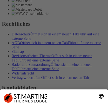
Rechtliches
Datenschutz
Öffnet sich in einem neuen Tab
Führt auf eine
externe Seite
AGB
Öffnet sich in einem neuen Tab
Führt auf eine externe
Seite
Sitemap
Revisionsarbeiten Therme
Öffnet sich in einem neuen
Tab
Führt auf eine externe Seite
Bade- und Saunaordnung
Öffnet sich in einem neuen
Tab
Führt auf eine externe Seite
Widerrufsrecht
Vertrag widerrufen
Öffnet sich in einem neuen Tab
Kontaktdaten
Kontakt
Impressum